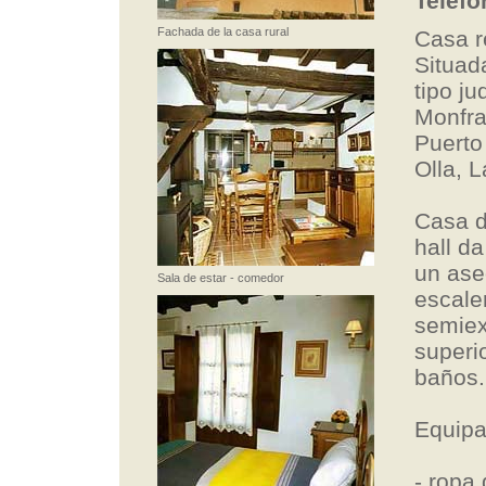
Teléfo
Fachada de la casa rural
Casa r
Situad
tipo j
Monfra
Puerto
Olla, L
Casa d
hall d
un ase
Sala de estar - comedor
escale
semiex
superi
baños.
Equipa
- ropa