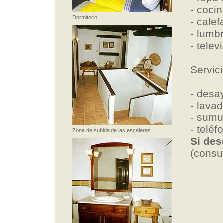
- cocin
Dormitorio
- cale
- lumb
- telev
Servic
- desa
- lava
- sumu
- teléf
Zona de subida de las escaleras
Si des
(consul