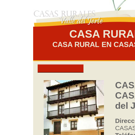
CASA RURA
CASA RURAL EN CASA
CAS
CAS
del 
Direcc
CASAS