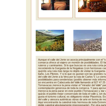
Aunque el valle del Jerte se asocia principalmente con el "ce
comarca ofrece al viajero un montón de posibilidades. El Val
ruteros y caminantes. Si lo que buscas es una ruta corta p
recomiendo la Garganta de la Nogaleas (con hermosas ca
queréis una ruta más larga no dejéis de visitar la Garganta
baño, Los Pilones. Y si lo que os gustan son las grandes r
del valle del Jerte a la Vera por la ruta de Carlos V. Lo ciert
posibilidades para senderistas (podéis obtener más informa
se encuentra en Cabezuela del Valle llamando al 927 47 25 5
Tornavacas merece la pena visitar el "mirador del Valle" pa
contemplación generosa de toda la comarca. Y para aprov
merezca la pena parar en este pueblo (Tornavacas) y dar u
quizás el pueblo mejor conservado de toda el valle y, sin du
gusta el turismo cultural, es obligatorio visitar Plasencia. 
del valle y atesora auténticas obras de arte en forma de mo
Aquí encontraréis la catedral más hermosa de toda Extrem
doble catedral absolutamente impresionante). Por otra par