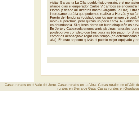
visitar Garganta La Olla, pueblo típico verato, y el monast
últimos días el emperador Carlos V ( ambos se encuentra
Piornal y desde allí directos hasta Garganta La Olla). Otra 
interesante será la que podemos realizar a Hervás y su fam
Puerto de Honduras (cuidado con los que tengan vértigo). Al
moto (superchulo, pero quizás un poco caro). 4- Hablar del 
en abundancia. Si quieres daros un buen chapuzón os sirve
En Jerte y Cabezuela encontraréis piscinas naturales con ch
polideportivo completo con tres piscinas (de pago). 5- Si 
comer es aconsejable llegar con tiempo (en determinadas é
alta). En este aspecto quizás el pueblo mejor equipado y c
Casas rurales en el Valle del Jerte
.
Casas rurales en La Vera
.
Casas rurales en el Valle 
rurales en Sierra de Gata.
Casas rurales en Guadalupe