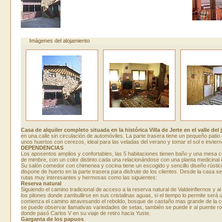
Imágenes del alojamiento
Casa de alquiler completo situada en la histórica Villa de Jerte en el valle del 
en una calle sin circulación de automóviles. La parte trasera tiene un pequeño patio
unos huertos con cerezos, ideal para las veladas del verano y tomar el sol e inviern
DEPENDENCIAS
Los aposentos amplios y confortables, las 5 habitaciones tienen baño y una mesa c
de mimbre, con un color distinto cada una relacionándose con una planta medicinal
Su salón comedor con chimenea y cocina tiene un escogido y sencillo diseño rústic
dispone de huerto en la parte trasera para disfrute de los clientes. Desde la casa se
rutas muy interesantes y hermosas como las siguientes:
Reserva natural
Siguiendo el camino tradicional de acceso a la reserva natural de Valdeinfiernos y al
los pilones donde zambullirse en sus cristalinas aguas, si el tiempo lo permite será 
comienza el camino atravesando el reboldo, bosque de castaño mas grande de la
se puede observar llamativas variedades de setas, también se puede ir al puente 
donde pasó Carlos V en su viaje de retiro hacia Yuste.
Garganta de los papuos